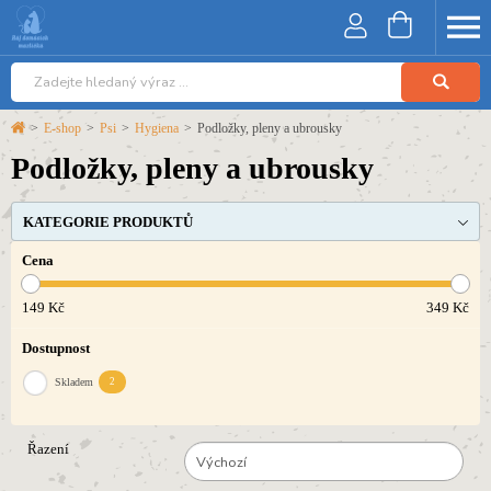
>
E-shop
>
Psi
>
Hygiena
>
Podložky, pleny a ubrousky
Podložky, pleny a ubrousky
KATEGORIE PRODUKTŮ
Cena
149
Kč
349
Kč
Dostupnost
Skladem
2
Řazení
Výchozí