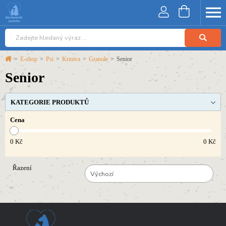
>
E-shop
>
Psi
>
Krmiva
>
Granule
>
Senior
Senior
KATEGORIE PRODUKTŮ
Cena
0
Kč
0
Kč
Řazení
Výchozí