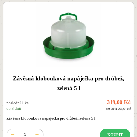
Závěsná klobouková napáječka pro drůbež,
zelená 5 l
319,00 Kč
poslední 1 ks
do 3 dnů
bez DPH 263,64 Kč
Závěsná klobouková napáječka pro drůbež, zelená 5 l
KOUPIT