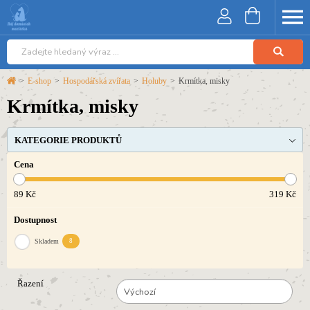
>
E-shop
>
Hospodářská zvířata
>
Holuby
>
Krmítka, misky
Krmítka, misky
KATEGORIE PRODUKTŮ
Cena
89
Kč
319
Kč
Dostupnost
Skladem
8
Řazení
Výchozí