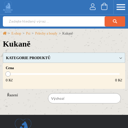
>
E-shop
>
Psi
>
Pelechy a boudy
>
Kukaně
Kukaně
KATEGORIE PRODUKTŮ
Cena
0
Kč
0
Kč
Řazení
Výchozí