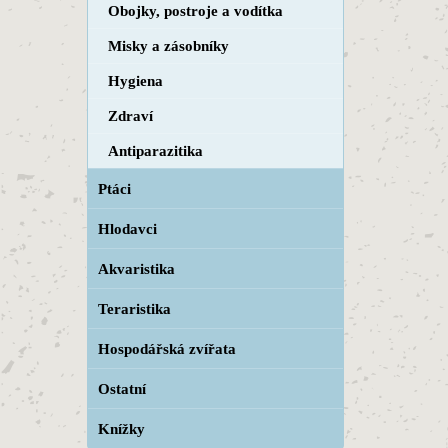
Obojky, postroje a vodítka
Misky a zásobníky
Hygiena
Zdraví
Antiparazitika
Ptáci
Hlodavci
Akvaristika
Teraristika
Hospodářská zvířata
Ostatní
Knížky