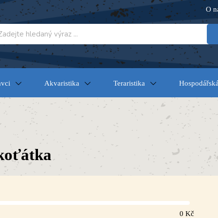
O n
vci
Akvaristika
Teraristika
Hospodářská
koťátka
0
Kč