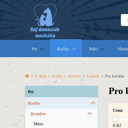
Psi
Kočky
Ptáci
Hloda
>
E-shop
>
Kočky
>
Krmivo
>
Granule
>
Pro koťátka
Pro 
Psi
Kočky
Cena
Krmivo
Maso
0
Kč