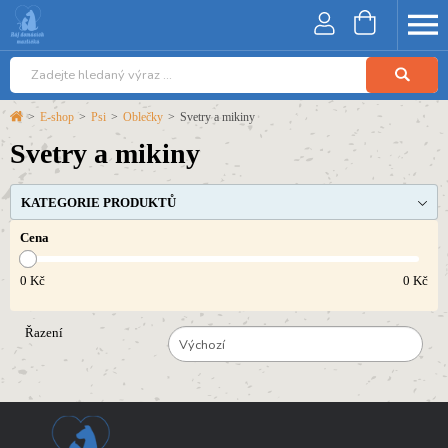
>
E-shop
>
Psi
>
Oblečky
>
Svetry a mikiny
Svetry a mikiny
KATEGORIE PRODUKTŮ
Cena
0
Kč
0
Kč
Řazení
Výchozí