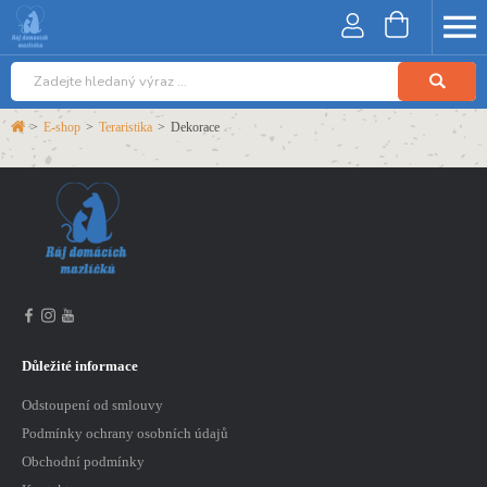
>
E-shop
>
Teraristika
>
Dekorace
Důležité informace
Odstoupení od smlouvy
Podmínky ochrany osobních údajů
Obchodní podmínky