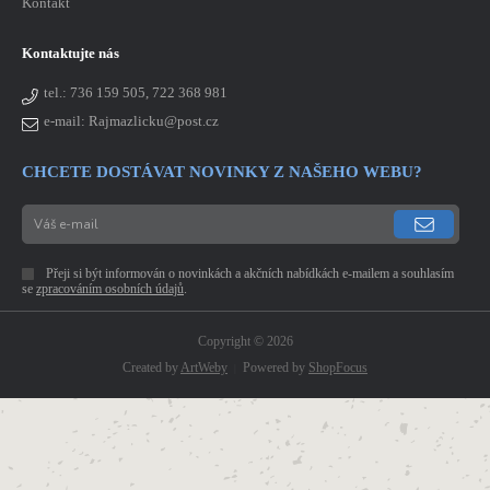
Kontakt
Kontaktujte nás
tel.:
736 159 505, 722 368 981
e-mail: Rajmazlicku@post.cz
CHCETE DOSTÁVAT NOVINKY Z NAŠEHO WEBU?
Přeji si být informován o novinkách a akčních nabídkách e-mailem a souhlasím
se
zpracováním osobních údajů
.
Copyright © 2026
Created by
ArtWeby
Powered by
ShopFocus
|