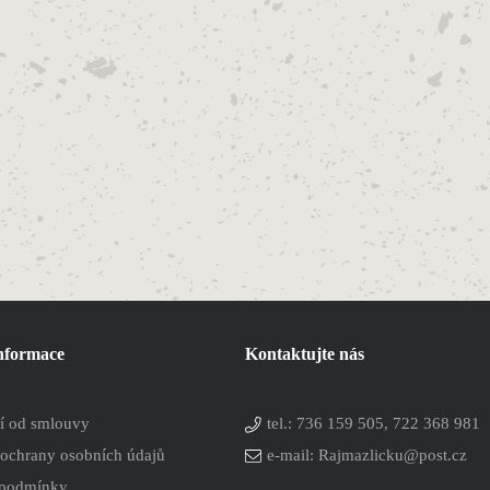
informace
Kontaktujte nás
í od smlouvy
tel.:
736 159 505, 722 368 981
ochrany osobních údajů
e-mail: Rajmazlicku@post.cz
 podmínky