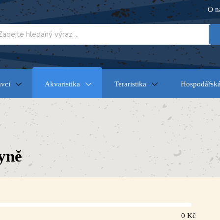
O n
vci
Akvaristika
Teraristika
Hospodářská
yně
0
Kč