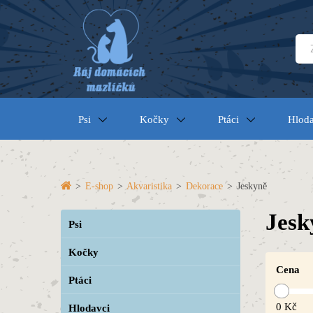
Psi
Kočky
Ptáci
Hloda
>
E-shop
>
Akvaristika
>
Dekorace
>
Jeskyně
Jesk
Psi
Kočky
Cena
Ptáci
0
Kč
Hlodavci