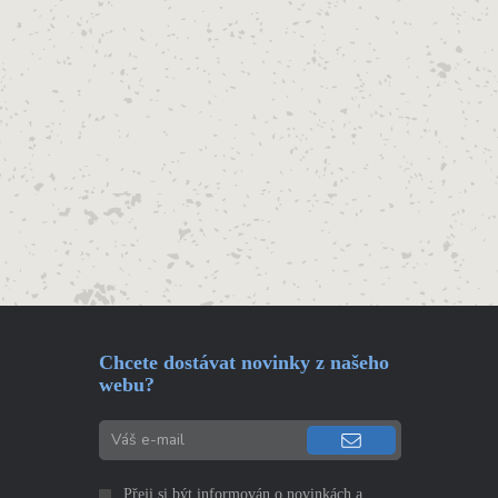
Chcete dostávat novinky z našeho
webu?
Přeji si být informován o novinkách a