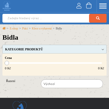
>
E-shop
>
Ptáci
>
Klece a vybavení
>
Bidla
Bidla
KATEGORIE PRODUKTŮ
Cena
0
Kč
0
Kč
Řazení
Výchozí