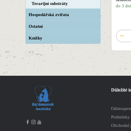
Terarijní substráty
do 3 dn
Hospodářská zvířata
Ostatní
Knížky
Důležité 
Odstoupen
Podmínky 
Obchodní