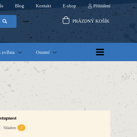
ás
Blog
Kontakt
E-shop
Přihlášení
PRÁZDNÝ KOŠÍK
 zvířata
Ostatní
stupnost
Skladem
3