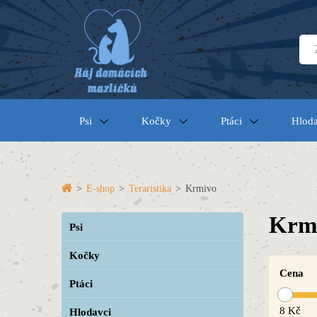
Psi
Kočky
Ptáci
Hloda
>
E-shop
>
Teraristika
>
Krmivo
Krm
Psi
Kočky
Cena
Ptáci
8
Kč
Hlodavci