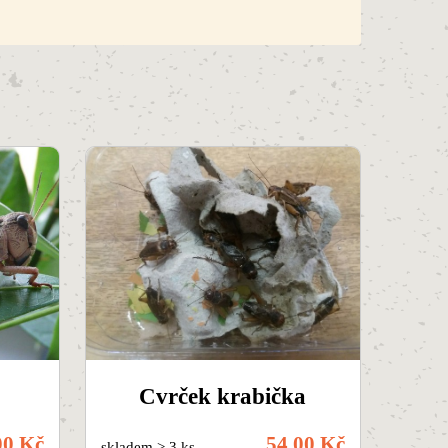
Cvrček krabička
00 Kč
54,00 Kč
skladem > 3 ks