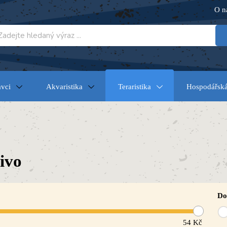
O n
vci
Akvaristika
Teraristika
Hospodářská
ivo
Do
54
Kč