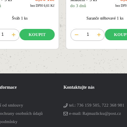
ů
do 3 dnů
bez DPH 6,61 Kč
bez DPH
Šváb 1 ks
Saranče stěhovavé 1 ks
KOUPIT
KOUP
informace
Kontaktujte nás
í od smlouvy
tel.:
736 159 505, 722 368 981
ochrany osobních údajů
e-mail: Rajmazlicku@post.cz
 podmínky