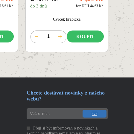
do 3 dnů
 6,61 Kč
bez DPH 44,63 Kč
Cvrček krabička
IT
KOUPIT
Chcete dostávat novinky z našeho
webu?
Přeji si být informován o novinkách a
akčních nabídkách e-mailem a souhlasím se