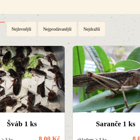
Nejlevnější
Nejprodávanější
Nejdražší
Šváb 1 ks
Saranče 1 ks
8,00 Kč
8,
 > 3 ks
skladem > 3 ks