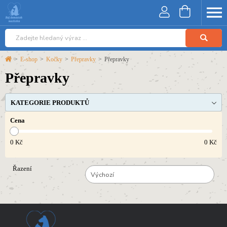
>
E-shop
>
Kočky
>
Přepravky
>
Přepravky
Přepravky
KATEGORIE PRODUKTŮ
Cena
0
Kč
0
Kč
Řazení
Výchozí