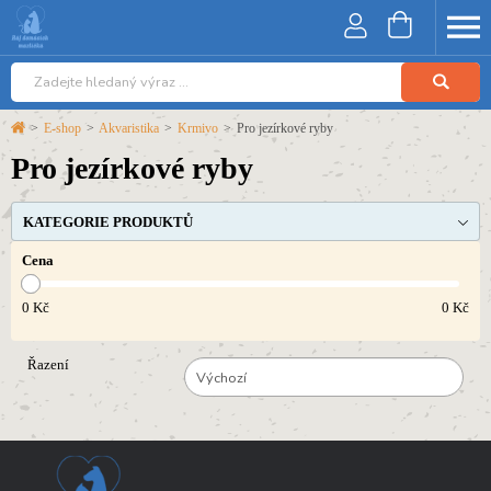
>
E-shop
>
Akvaristika
>
Krmivo
>
Pro jezírkové ryby
Pro jezírkové ryby
KATEGORIE PRODUKTŮ
Cena
0
Kč
0
Kč
Řazení
Výchozí