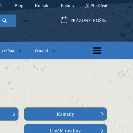
ás
Blog
Kontakt
E-shop
Přihlášení
PRÁZDNÝ KOŠÍK
 zvířata
Ostatní
Kameny
Umělé rostliny