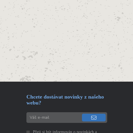
Chcete dostávat novinky z našeho
webu?
Přeji si být informován o novinkách a