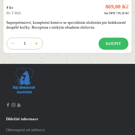
869,00 Kč
4 ks
do 3 dnů
bez DPH 718,18 Kč
Superprémiové, kompletní krmivo se speciálním složením pro krátkosrsté
dospělé kočky. Receptura s nízkým obsahem obilovin.
KOUPIT
Důležité informace
Odstoupení od smlouvy