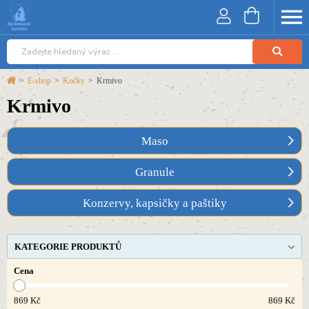
>
E-shop
>
Kočky
>
Krmivo
Krmivo
Maso
Granule
Konzervy, kapsičky a paštiky
KATEGORIE PRODUKTŮ
Cena
869
Kč
869
Kč