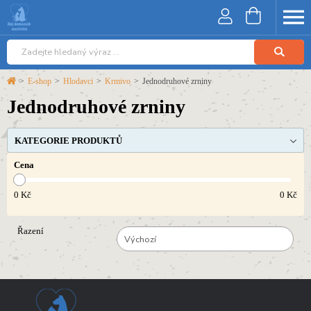
>
E-shop
>
Hlodavci
>
Krmivo
>
Jednodruhové zrniny
Jednodruhové zrniny
KATEGORIE PRODUKTŮ
Cena
0
Kč
0
Kč
Řazení
Výchozí