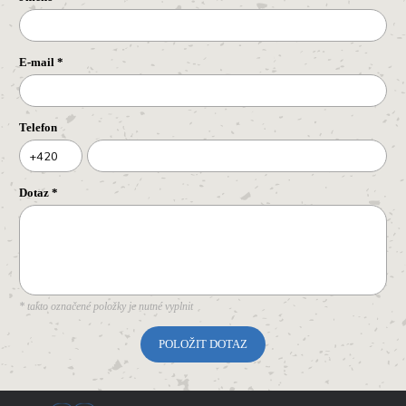
E-mail
*
Telefon
+420
Dotaz
*
* takto označené položky je nutné vyplnit