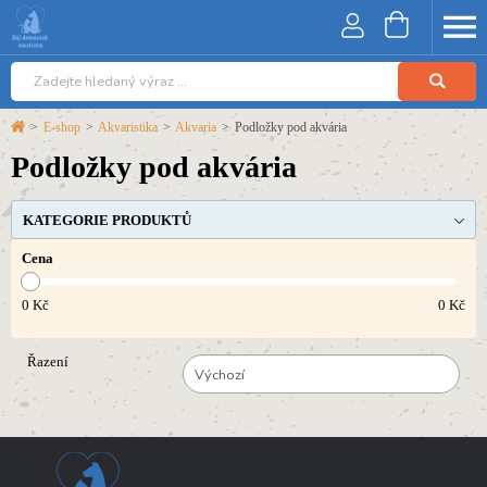
>
E-shop
>
Akvaristika
>
Akvaria
>
Podložky pod akvária
Podložky pod akvária
KATEGORIE PRODUKTŮ
Cena
0
Kč
0
Kč
Řazení
Výchozí