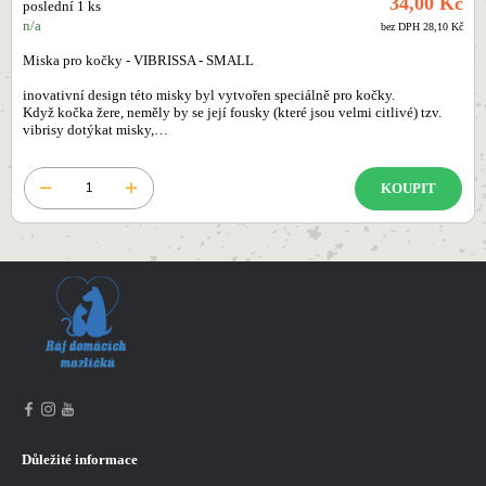
34,00 Kč
poslední 1 ks
n/a
bez DPH 28,10 Kč
Miska pro kočky - VIBRISSA - SMALL
inovativní design této misky byl vytvořen speciálně pro kočky.
Když kočka žere, neměly by se její fousky (které jsou velmi citlivé) tzv.
vibrisy dotýkat misky,…
KOUPIT
Důležité informace