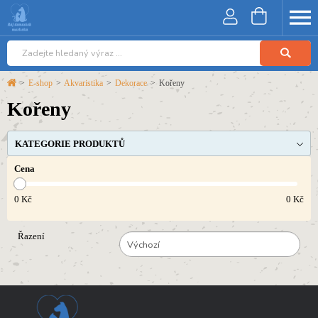
>
E-shop
>
Akvaristika
>
Dekorace
>
Kořeny
Kořeny
KATEGORIE PRODUKTŮ
Cena
0
Kč
0
Kč
Řazení
Výchozí