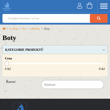
>
E-shop
>
Psi
>
Oblečky
>
Boty
Boty
KATEGORIE PRODUKTŮ
Cena
0
Kč
0
Kč
Řazení
Výchozí