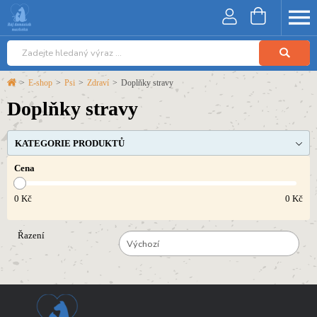
>
E-shop
>
Psi
>
Zdraví
>
Doplňky stravy
Doplňky stravy
KATEGORIE PRODUKTŮ
Cena
0
Kč
0
Kč
Řazení
Výchozí