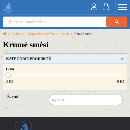
>
E-shop
>
Hospodářská zvířata
>
Prasata
>
Krmné směsi
Krmné směsi
KATEGORIE PRODUKTŮ
Cena
0
Kč
0
Kč
Řazení
Výchozí