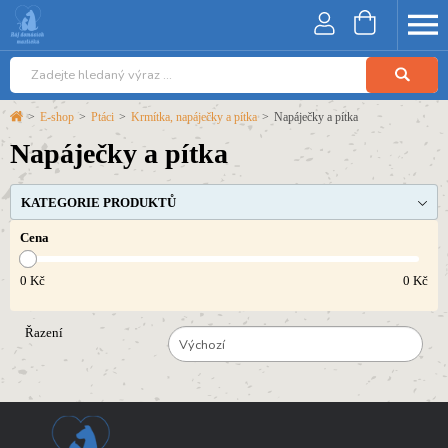
>
E-shop
>
Ptáci
>
Krmítka, napáječky a pítka
>
Napáječky a pítka
Napáječky a pítka
KATEGORIE PRODUKTŮ
Cena
0
Kč
0
Kč
Řazení
Výchozí