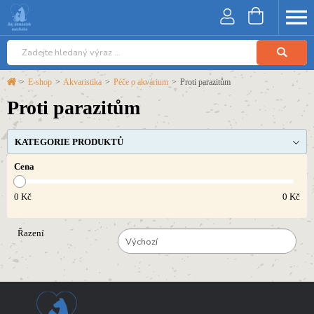
>
E-shop
>
Akvaristika
>
Péče o akvárium
>
Proti parazitům
Proti parazitům
KATEGORIE PRODUKTŮ
Cena
0
Kč
0
Kč
Řazení
Výchozí