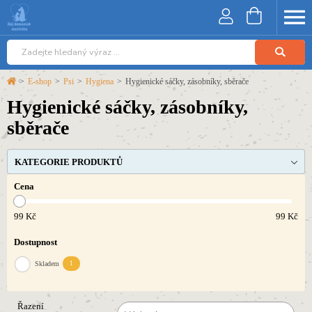
>
E-shop
>
Psi
>
Hygiena
>
Hygienické sáčky, zásobníky, sběrače
Hygienické sáčky, zásobníky,
sběrače
KATEGORIE PRODUKTŮ
Cena
99
Kč
99
Kč
Dostupnost
Skladem
1
Řazení