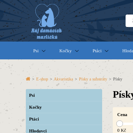
Psi
Kočky
Ptáci
Hloda
>
E-shop
>
Akvaristika
>
Písky a substráty
>
Písky
Písk
Psi
Kočky
Cena
Ptáci
0
Kč
Hlodavci