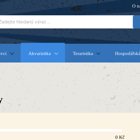
O n
vci
Akvaristika
Teraristika
Hospodářská
y
0
Kč