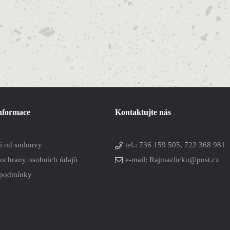
informace
Kontaktujte nás
í od smlouvy
tel.:
736 159 505, 722 368 981
ochrany osobních údajů
e-mail: Rajmazlicku@post.cz
 podmínky