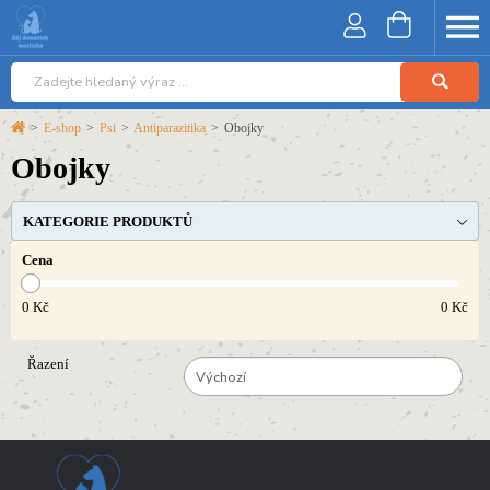
>
E-shop
>
Psi
>
Antiparazitika
>
Obojky
Obojky
KATEGORIE PRODUKTŮ
Cena
0
Kč
0
Kč
Řazení
Výchozí