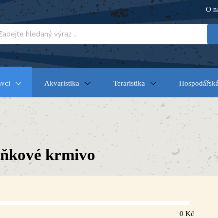
O n
vci
Akvaristika
Teraristika
Hospodářská
ňkové krmivo
0
Kč