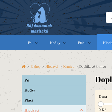
Psi
Kočky
Ptáci
Hloda
>
E-shop
>
Hlodavci
>
Krmivo
>
Doplňkové krmivo
Dopl
Psi
Kočky
Cena
Ptáci
0
Kč
Hlodavci