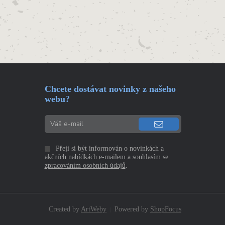
Chcete dostávat novinky z našeho
webu?
Přeji si být informován o novinkách a
akčních nabídkách e-mailem a souhlasím se
zpracováním osobních údajů
.
Created by
ArtWeby
Powered by
ShopFocus
|