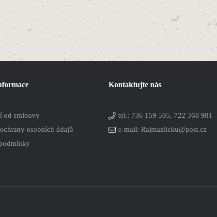
informace
Kontaktujte nás
í od smlouvy
tel.:
736 159 505, 722 368 981
ochrany osobních údajů
e-mail: Rajmazlicku@post.cz
 podmínky