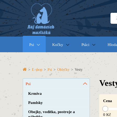
Psi
Kočky
Ptáci
Hloda
>
E-shop
>
Psi
>
Oblečky
>
Vesty
Vest
Psi
Krmiva
Cena
Pamlsky
Obojky, vodítka, postroje a
0
Kč
náhubky