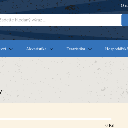
O n
vci
Akvaristika
Teraristika
Hospodářská
y
0
Kč