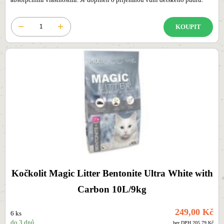
absorpčními vlastnostmi. Je doplněn o příjemnou vůni dětského pudru.
KOUPIT
Kočkolit Magic Litter Bentonite Ultra White with
Carbon 10L/9kg
249,00 Kč
6 ks
do 3 dnů
bez DPH 205,79 Kč