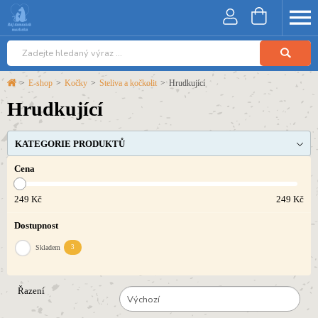
>
E-shop
>
Kočky
>
Steliva a kočkolit
>
Hrudkující
Hrudkující
KATEGORIE PRODUKTŮ
Cena
249
Kč
249
Kč
Dostupnost
Skladem
3
Řazení
Výchozí