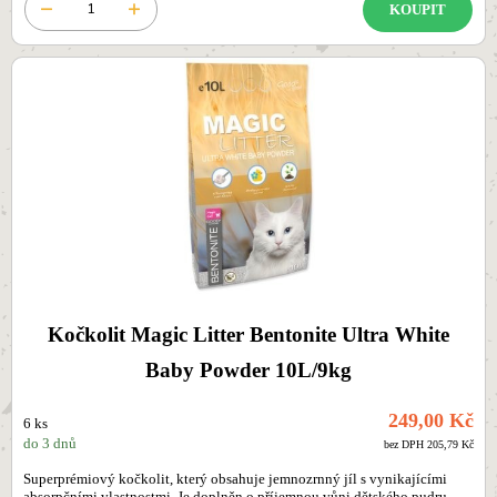
KOUPIT
Kočkolit Magic Litter Bentonite Ultra White
Baby Powder 10L/9kg
249,00 Kč
6 ks
do 3 dnů
bez DPH 205,79 Kč
Superprémiový kočkolit, který obsahuje jemnozrnný jíl s vynikajícími