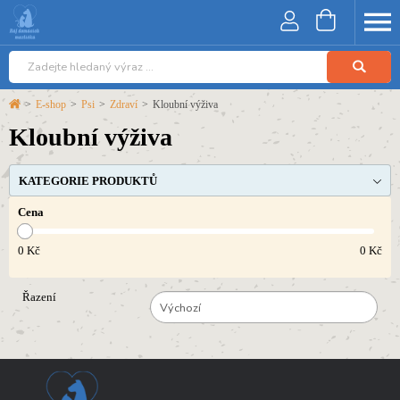
>
E-shop
>
Psi
>
Zdraví
>
Kloubní výživa
Kloubní výživa
KATEGORIE PRODUKTŮ
Cena
0
Kč
0
Kč
Řazení
Výchozí