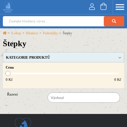
>
E-shop
>
Hlodavci
>
Podestýlky
>
Štepky
Štepky
KATEGORIE PRODUKTŮ
Cena
0
Kč
0
Kč
Řazení
Výchozí