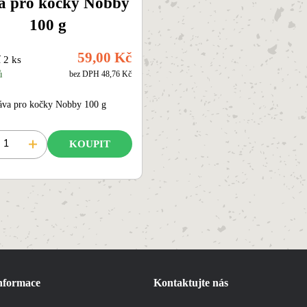
a pro kočky Nobby
100 g
59,00 Kč
 2 ks
ů
bez DPH 48,76 Kč
áva pro kočky Nobby 100 g
KOUPIT
informace
Kontaktujte nás