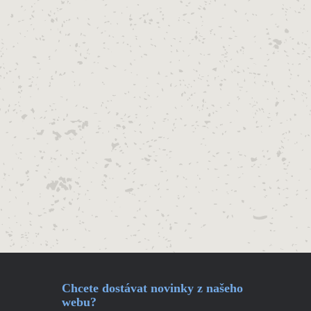
Chcete dostávat novinky z našeho
webu?