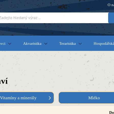
O n
vci
Akvaristika
Teraristika
Hospodářská
ví
Vitamíny a minerály
Mléko
Do