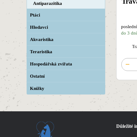
Tráv
Antiparazitika
Ptáci
poslední
Hlodavci
do 3 dn
Akvaristika
Tr
Teraristika
Hospodářská zvířata
Ostatní
Knížky
Důležité 