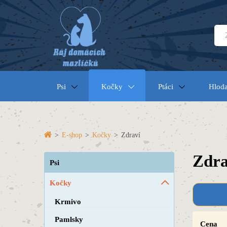
Psi
Kočky
Ptáci
Hloda
>
E-shop
>
Kočky
>
Zdraví
Zdra
Psi
Kočky
Krmivo
Pamlsky
Cena