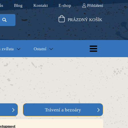
ás
Blog
Kontakt
E-shop
Přihlášení
PRÁZDNÝ KOŠÍK
 zvířata
Ostatní
Trávení a bezoáry
stupnost