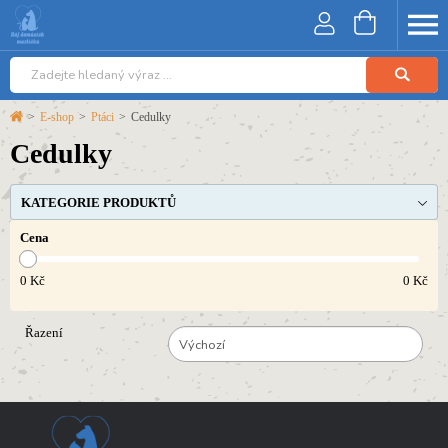
>
E-shop
>
Ptáci
>
Cedulky
Cedulky
KATEGORIE PRODUKTŮ
Cena
0
Kč
0
Kč
Řazení
Výchozí