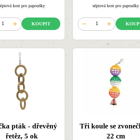
sépiová kost pro papoušky
sépiová kost pro papoušky
KOUPIT
KOUP
ka pták - dřevěný
Tři koule se zvone
řetěz, 5 ok
22 cm