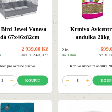
 Bird Jewel Vanesa
Krmivo Avicent
edá 67x46x82cm
andulka 20kg
2 939,00 Kč
699,
2 ks
ů
do 3 dnů
bez DPH 2 428,93 Kč
bez DPH 5
Klec pro okrasné ptactvo
Krmivo Avicentra andulka 2
KOUPIT
KOUP