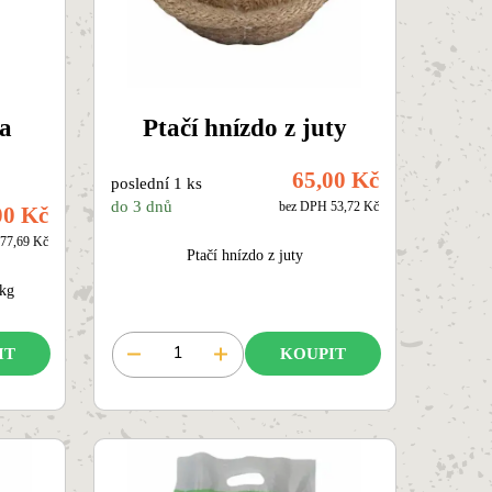
ra
Ptačí hnízdo z juty
65,00 Kč
poslední 1 ks
do 3 dnů
bez DPH 53,72 Kč
00 Kč
77,69 Kč
Ptačí hnízdo z juty
0kg
IT
KOUPIT