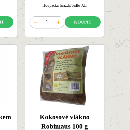
Houpačka hrazda/bidlo XL
IT
KOUPIT
čkem
Kokosové vlákno
Robimaus 100 g