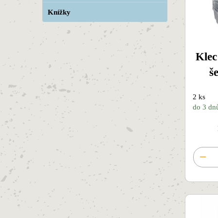
Knížky
Klec
š
2 ks
do 3 dn