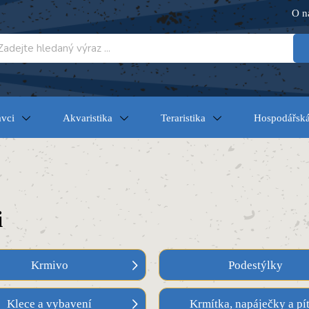
O n
vci
Akvaristika
Teraristika
Hospodářská
i
Krmivo
Podestýlky
Klece a vybavení
Krmítka, napáječky a pí