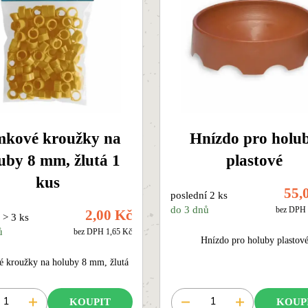
kové kroužky na
Hnízdo pro holu
uby 8 mm, žlutá 1
plastové
kus
55,
poslední 2 ks
do 3 dnů
bez DPH 
2,00 Kč
 > 3 ks
ů
bez DPH 1,65 Kč
Hnízdo pro holuby plastov
 kroužky na holuby 8 mm, žlutá
KOUPIT
KOUP