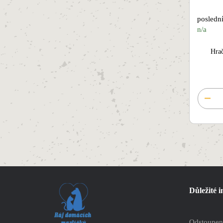
poslední
n/a
Hrač
Důležité 
Odstoupen