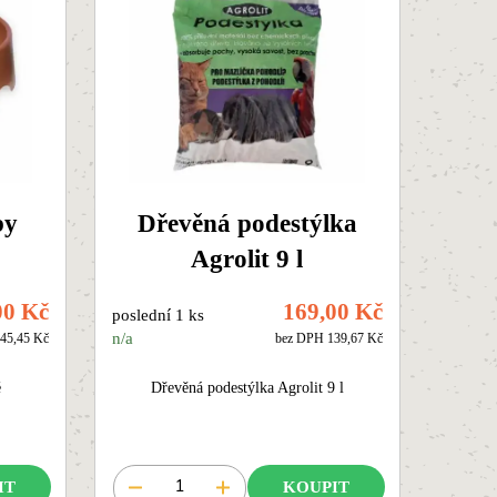
by
Dřevěná podestýlka
Agrolit 9 l
00 Kč
169,00 Kč
poslední 1 ks
n/a
45,45 Kč
bez DPH 139,67 Kč
é
Dřevěná podestýlka Agrolit 9 l
IT
KOUPIT