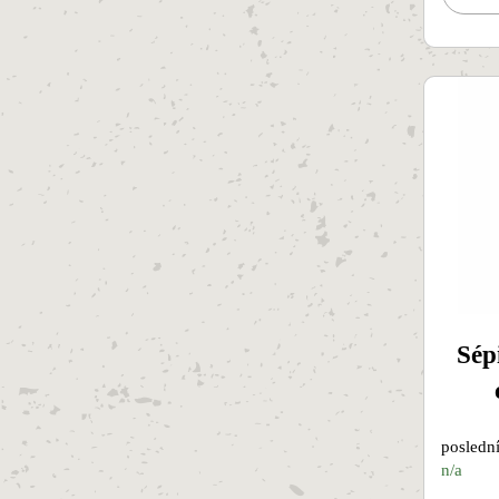
Sép
poslední
n/a