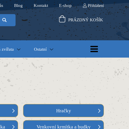
ás
Blog
Kontakt
E-shop
Přihlášení
PRÁZDNÝ KOŠÍK
 zvířata
Ostatní
Hračky
tka
Venkovní krmítka a budky