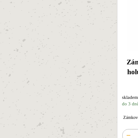
Zám
hol
skladem
do 3 dn
Zámkové