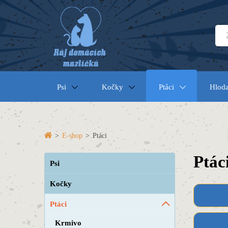
Psi
Kočky
Ptáci
Hloda
>
E-shop
>
Ptáci
Ptác
Psi
Kočky
Ptáci
Krmivo