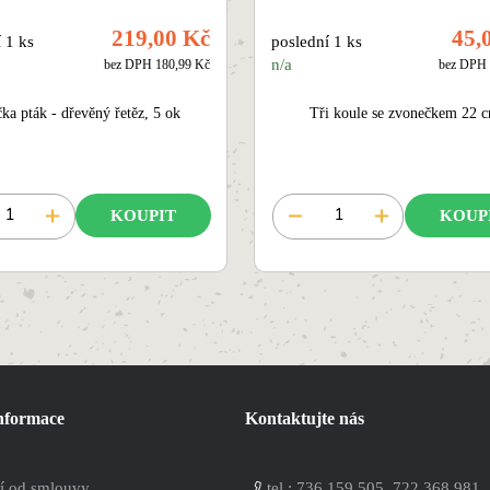
219,00 Kč
45,
 1 ks
poslední 1 ks
n/a
bez DPH 180,99 Kč
bez DPH 
ka pták - dřevěný řetěz, 5 ok
Tři koule se zvonečkem 22 
KOUPIT
KOUP
informace
Kontaktujte nás
í od smlouvy
tel.:
736 159 505, 722 368 981