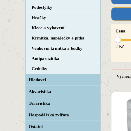
Podestýlky
Hračky
Klece a vybavení
Cena
Krmítka, napáječky a pítka
2
Kč
Venkovní krmítka a budky
Antiparazitika
Cedulky
Výchozí
Hlodavci
Akvaristika
Teraristika
Hospodářská zvířata
Ostatní