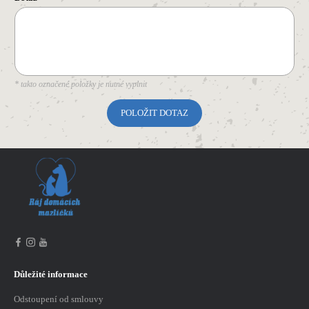
* takto označené položky je nutné vyplnit
Důležité informace
Odstoupení od smlouvy