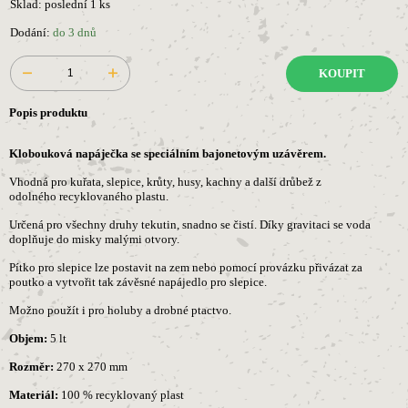
Sklad: poslední 1 ks
Dodání:
do 3 dnů
KOUPIT
Popis produktu
Klobouková napáječka se speciálním bajonetovým uzávěrem.
Vhodná pro kuřata, slepice, krůty, husy, kachny a další drůbež z
odolného recyklovaného plastu.
Určená pro všechny druhy tekutin, snadno se čistí. Díky gravitaci se voda
doplňuje do misky malými otvory.
Pítko pro slepice lze postavit na zem nebo pomocí provázku přivázat za
poutko a vytvořit tak závěsné napájedlo pro slepice.
Možno použít i pro holuby a drobné ptactvo.
Objem:
5 lt
Rozměr:
270 x 270 mm
Materiál:
100 % recyklovaný plast