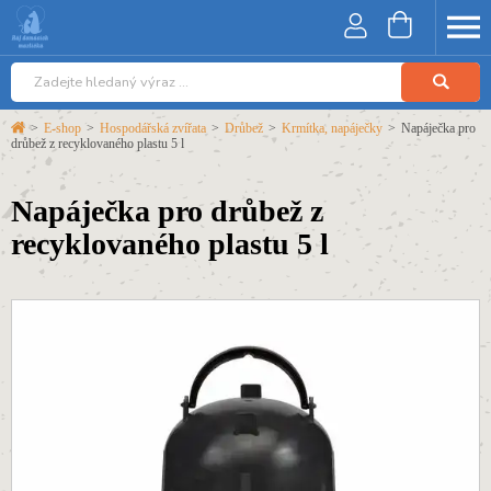
>
E-shop
>
Hospodářská zvířata
>
Drůbež
>
Krmítka, napáječky
>
Napáječka pro
drůbež z recyklovaného plastu 5 l
Napáječka pro drůbež z
recyklovaného plastu 5 l