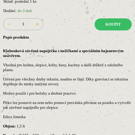
Sklad: poslední 1 ks
Dodání:
do 3 dnů
KOUPIT
Popis produktu
Klobouková závěsná napáječka s nožičkami a speciálním bajonetovým
uzávěrem.
Vhodná pro kuřata, slepice, krůty, husy, kachny a další drůbež z odolného
plastu.
Určená pro všechny druhy tekutin, snadno se čistí. Díky gravitaci se tekutina
doplňuje do misky malými otvory.
Možno použít i pro holuby a drobné ptactvo.
Pítko lze postavit na zem nebo pomocí provázku přivázat za poutko a vytvořit
tak závěsné napájedlo pro slepice.
Edice limetka
Objem:
1,5 lt