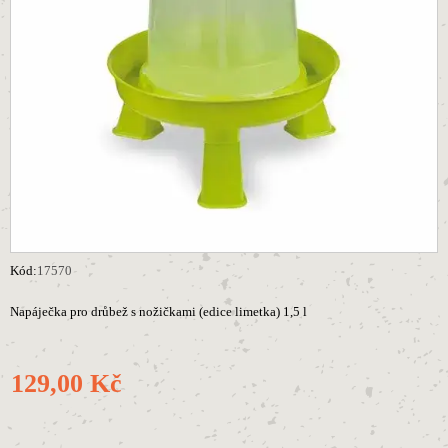
Kód:
17570
Napáječka pro drůbež s nožičkami (edice limetka) 1,5 l
129,00 Kč