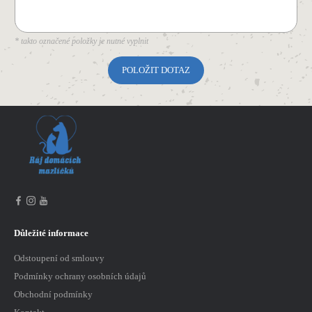
* takto označené položky je nutné vyplnit
Důležité informace
Odstoupení od smlouvy
Podmínky ochrany osobních údajů
Obchodní podmínky