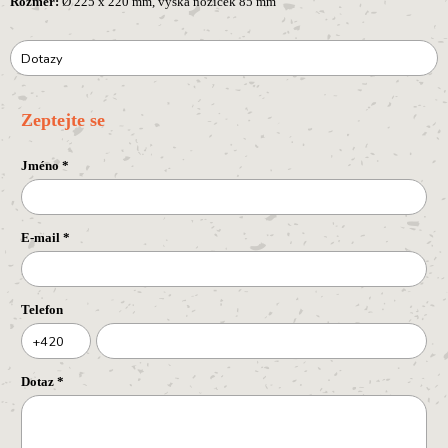
Rozměr:
Ø 225 x 220 mm, výška nožiček 85 mm
Dotazy
Zeptejte se
Jméno
*
E-mail
*
Telefon
+420
Dotaz
*