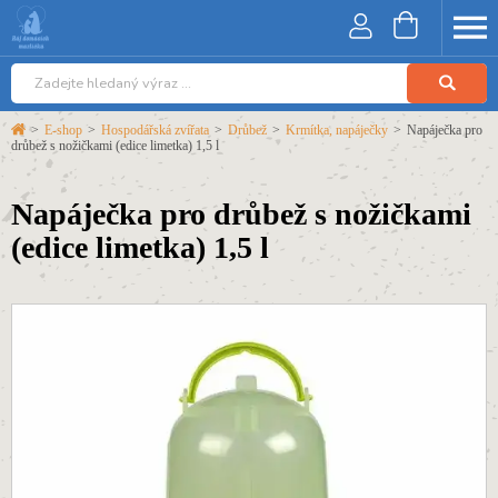
>
E-shop
>
Hospodářská zvířata
>
Drůbež
>
Krmítka, napáječky
>
Napáječka pro
drůbež s nožičkami (edice limetka) 1,5 l
Napáječka pro drůbež s nožičkami
(edice limetka) 1,5 l