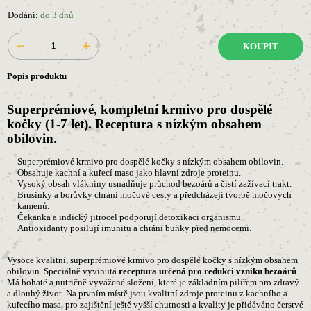
Dodání:
do 3 dnů
KOUPIT
Popis produktu
Superprémiové, kompletní krmivo pro dospělé
kočky (1-7 let). Receptura s nízkým obsahem
obilovin.
Superprémiové krmivo pro dospělé kočky s nízkým obsahem obilovin.
Obsahuje kachní a kuřecí maso jako hlavní zdroje proteinu.
Vysoký obsah vlákniny usnadňuje průchod bezoárů a čistí zažívací trakt.
Brusinky a borůvky chrání močové cesty a předcházejí tvorbě močových
kamenů.
Čekanka a indický jitrocel podporují detoxikaci organismu.
Antioxidanty posilují imunitu a chrání buňky před nemocemi.
Vysoce kvalitní, superprémiové krmivo pro dospělé kočky s nízkým obsahem
obilovin. Speciálně vyvinutá
receptura určená pro redukci vzniku bezoárů
.
Má bohatě a nutričně vyvážené složení, které je základním pilířem pro zdravý
a dlouhý život. Na prvním místě jsou kvalitní zdroje proteinu z kachního a
kuřecího masa, pro zajištění ještě vyšší chutnosti a kvality je přidáváno čerstvé