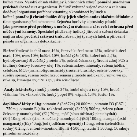
kuřecí maso. Vysoký obsah vlákniny z přírodních zdrojů
pomáhá snadnému
průchodu bezoáru z organismu
. Pečlivě vybrané sušené ovoce a zelenina
dodávají organismu potřebné vitaminy, s kombinací bylinek a
koření,
pomáhají chránit buňky díky jejích silným antioxidačním účinkům
a
tím organismus před nemocemi. Zejména borůvky a brusinky působí
jako
prevence před problémy s močovým traktem a zároveň i ochrana před
močovými kameny
. Speciálně přidávaný indický jitrocel a sušená čekanka
mají za úkol
pročistit zažívací trakt
, zbavit jej špatných látek a přirozeně
působí na organismus detoxikačně.
Složení:
sušené kachní maso 16%, čerstvé kuřecí maso 15%, sušené kuřecí
maso 10%, oves 10%, hrášek 10%, hnědá rýže 10%, kuřecí tuk 5,5%,
hydrolyzovaný živočišný protein 5%, sušená čekanka (přírodní zdroj FOS a
inulinu), čerstvý lososový olej 1%, sušená mrkev, minerály, sušená jablka,
celulóza, MOS (mananoligosacharidy), sušené brusinky, sušené borůvky,
sušený špenát, sušená brokolice, osemení jitrocele indického,
rozmarýn sp,
réva sp, kurkuma sp, citrus sp,
juka
schidigera
.
Analytické složky:
hrubý protein 34%, hrubé oleje a tuky 15%, hrubá
vláknina 4%, vlhkost 6%, hrubý popel 8%, vápník 1,4%, fosfor 1%.
doplňkové látky v 1kg:
vitamin A (3a672a) 20 000m.j., vitamin D3 (E671)
1 750m.j., vitamin E (alfa–tokoferol acetát) (3a700) 500mg, železo (síran
železnatý monohydrát) (E1) 70mg, měď (síran měďnatý pentahydrát)
(E4) 10mg, zinek (síran zinečnatý monohydrát) (E6) 100mg, mangan (oxid
manganatý) (E5) 40mg, jód (jodičnan vápenatý) 1,5mg, selen (seleničitan
sodný) 0,2mg, bentonit–montmorillonit 4 500mg, taurin 1 500mg. Obsahuje
přírodní antioxidanty.