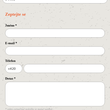
Zeptejte se
Jméno
*
E-mail
*
Telefon
+420
Dotaz
*
* takto označené položky je nutné vyplnit