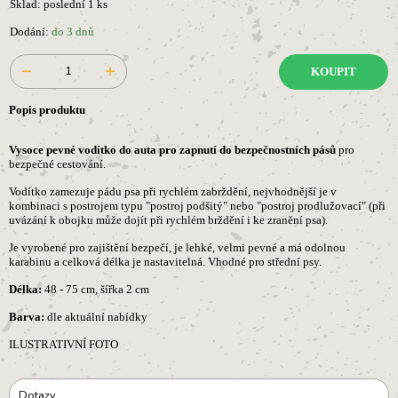
Sklad: poslední 1 ks
Dodání:
do 3 dnů
KOUPIT
Popis produktu
Vysoce pevné vodítko do auta pro zapnutí do bezpečnostních pásů
pro
bezpečné cestování.
Vodítko zamezuje pádu psa při rychlém zabrždění, nejvhodnější je v
kombinaci s postrojem typu "postroj podšitý" nebo "postroj prodlužovací" (při
uvázání k obojku může dojít při rychlém brždění i ke zranění psa).
Je vyrobené pro zajištění bezpečí, je lehké, velmi pevné a má odolnou
karabinu a celková délka je nastavitelná. Vhodné pro střední psy.
Délka:
48 - 75 cm, šířka 2 cm
Barva:
dle aktuální nabídky
ILUSTRATIVNÍ FOTO
Dotazy