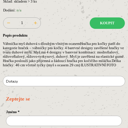
Sklad: skladem > 3 ks
Dodání:
n/a
KOUPIT
Popis produktu
Vábnička myš duhová s dlouhým vlnitým ocasemHračka pro kočky patří do
kategorie hraček – vábničky pro kočky. 4 barevné designy zavěšené hračky ve
tvaru duhové myši. Myš má 4 designy v barevné kombinaci: modrofialový,
růžovofialový, růžovo-tyrkysový, duhový. Myš je zavěšená na elastické gumě.
Hračka poslouží jako příjemná a žádoucí hračka pro kočičího miláčka.Délka
hračky: 46 cm včetně tyčky (myš s ocasem 29 cm) ILUSTRATIVNÍ FOTO
Dotazy
Zeptejte se
Jméno
*