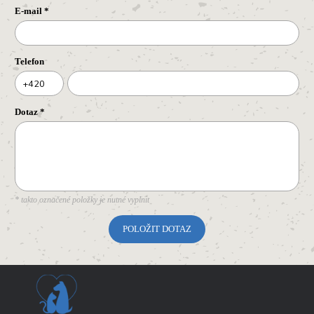
E-mail
*
Telefon
+420
Dotaz
*
* takto označené položky je nutné vyplnit