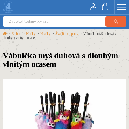
>
E-shop
>
Kočky
>
Hračky
>
Škádlítka a pruty
>
Vábnička myš duhová s
dlouhým vlnitým ocasem
Vábnička myš duhová s dlouhým
vlnitým ocasem