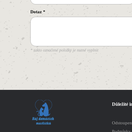
Dotaz
*
* takto označené položky je nutné vyplnit
Důležité 
Odstoupen
Podmínky 