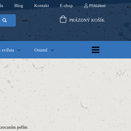
ás
Blog
Kontakt
E-shop
Přihlášení
PRÁZDNÝ KOŠÍK
 zvířata
Ostatní
krocaním peřím