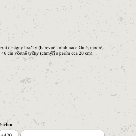
erní designy hračky (barevné kombinace žluté, modré,
: 46 cm včetně tyčky (chmýří s peřím cca 20 cm).
elefon
+420