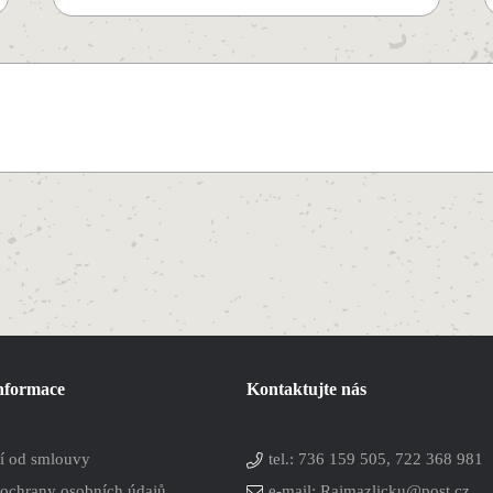
informace
Kontaktujte nás
í od smlouvy
tel.:
736 159 505, 722 368 981
ochrany osobních údajů
e-mail: Rajmazlicku@post.cz