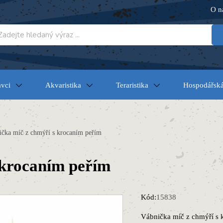
O n
vci
Akvaristika
Teraristika
Hospodářská
čka míč z chmýří s krocaním peřím
 krocaním peřím
Kód:
15838
Vábnička míč z chmýří s 