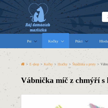
Psi
Kočky
Ptáci
Hloda
>
E-shop
>
Kočky
>
Hračky
>
Škádlítka a pruty
>
Vábni
Vábnička míč z chmýří s