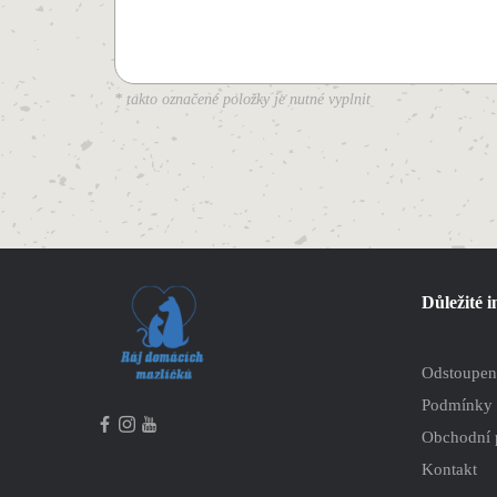
* takto označené položky je nutné vyplnit
Důležité 
Odstoupen
Podmínky 
Obchodní
Kontakt