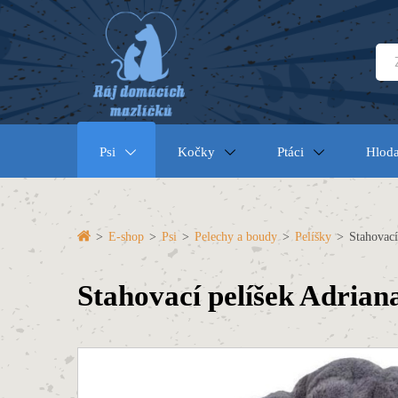
Psi
Kočky
Ptáci
Hloda
>
E-shop
>
Psi
>
Pelechy a boudy
>
Pelíšky
>
Stahovací
Stahovací pelíšek Adrian