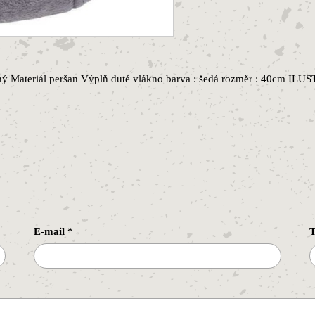
jný Materiál peršan Výplň duté vlákno barva : šedá rozměr : 40cm I
E-mail
*
T