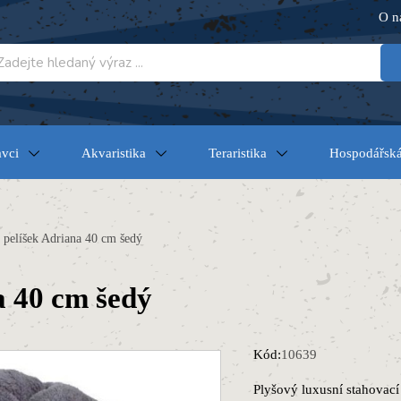
O n
vci
Akvaristika
Teraristika
Hospodářská
 pelíšek Adriana 40 cm šedý
a 40 cm šedý
Kód:
10639
Plyšový luxusní stahovací