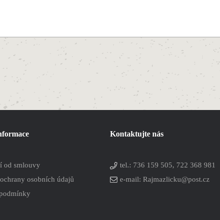
informace
Kontaktujte nás
í od smlouvy
tel.:
736 159 505, 722 368 981
ochrany osobních údajů
e-mail: Rajmazlicku@post.cz
 podmínky