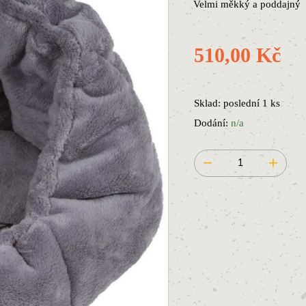
Velmi měkký a poddajný
510,00 Kč
Sklad: poslední 1 ks
Dodání:
n/a