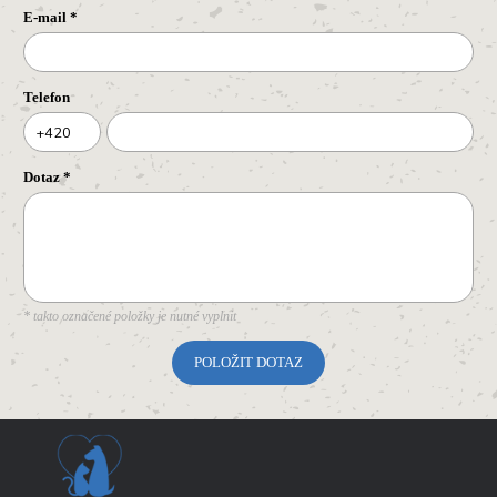
E-mail
*
Telefon
+420
Dotaz
*
* takto označené položky je nutné vyplnit