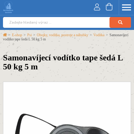
>
E-shop
>
Psi
>
Obojky, vodítka, postroje a náhubky
>
Vodítka
>
Samonavíjecí
vodítko tape šedá L 50 kg 5 m
Samonavíjecí vodítko tape šedá L
50 kg 5 m