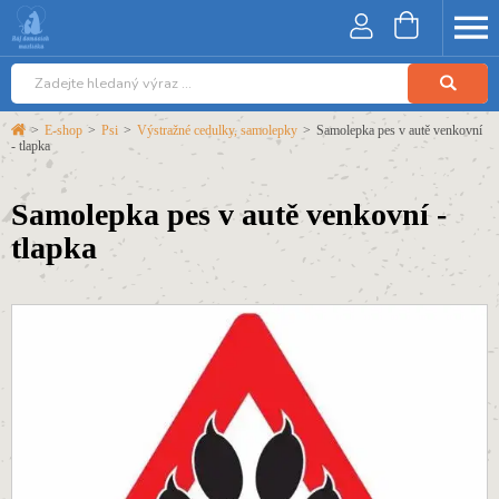
>
E-shop
>
Psi
>
Výstražné cedulky, samolepky
>
Samolepka pes v autě venkovní
- tlapka
Samolepka pes v autě venkovní -
tlapka