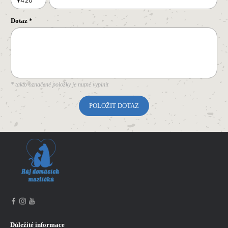
+420
Dotaz
*
* takto označené položky je nutné vyplnit
Důležité informace