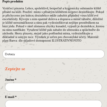
Popis produktu
Vytáčecí pinzeta. Lehce, spolehlivě, bezpečně a hygienicky odstraníte klíště
přisáté na kůži. Použití: místo s přisátým klíštětem nejprve dezinfikujte. Pokud
je přichyceno jen krátce, dezinfekce může zahubit případný virus klíšťové
encefalitidy. Kývejte s nim opatrně doleva a doprava a mírně táhněte, důležité
je klíště nerozmáčknout a ránu pak vydezinfikovat nejlépe prostředkem na
bázi jódu. Pokud v ráně zůstanou zbytky kusadel, vypudí je dezinfekce, kterou
na ránu nastříkáte. Vytažené klíště pak zabalte do ubrousku a spláchněte do
záchodu. Hroty pinzety, stejně jako potřísněná místa, vydezinfikujte a
důkladně si umyjte ruce. Výrobek je určen pro chovatelské účely. Materiál:
plast Barva: dle skladové dostupnosti ILUSTRATIVNÍ FOTO
Dotazy
Zeptejte se
Jméno
*
E-mail
*