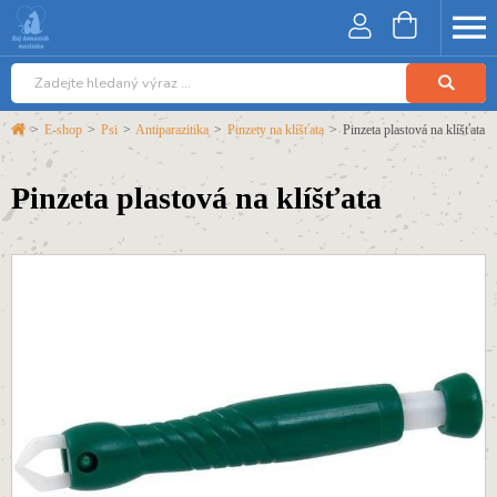
>
E-shop
>
Psi
>
Antiparazitika
>
Pinzety na klíšťata
>
Pinzeta plastová na klíšťata
Pinzeta plastová na klíšťata