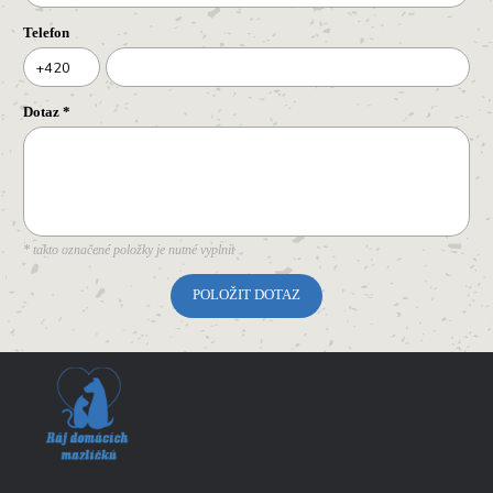
Telefon
+420
Dotaz
*
* takto označené položky je nutné vyplnit