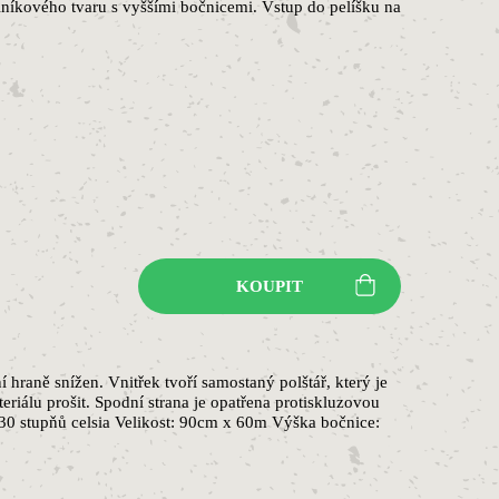
níkového tvaru s vyššími bočnicemi. Vstup do pelíšku na
KOUPIT
hraně snížen. Vnitřek tvoří samostaný polštář, který je
eriálu prošit. Spodní strana je opatřena protiskluzovou
a 30 stupňů celsia Velikost: 90cm x 60m Výška bočnice: