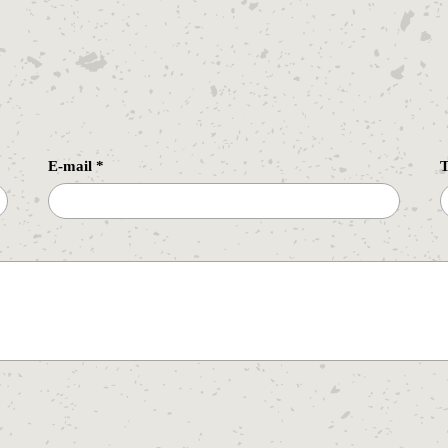
E-mail
*
T