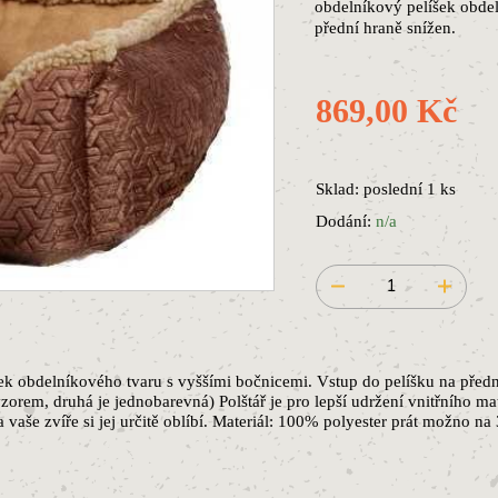
obdelníkový pelíšek obdel
přední hraně snížen.
869,00 Kč
Sklad: poslední 1 ks
Dodání:
n/a
ek obdelníkového tvaru s vyššími bočnicemi. Vstup do pelíšku na přední 
orem, druhá je jednobarevná) Polštář je pro lepší udržení vnitřního mat
 vaše zvíře si jej určitě oblíbí. Materiál: 100% polyester prát možno n