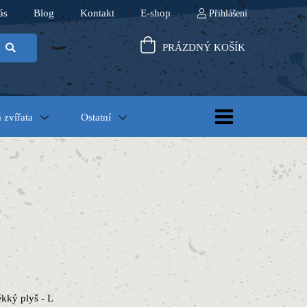
ás
Blog
Kontakt
E-shop
Přihlášení
PRÁZDNÝ KOŠÍK
 zvířata
Ostatní
ěkký plyš - L