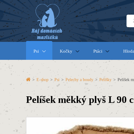
Psi
Kočky
Ptáci
Hloda
>
E-shop
>
Psi
>
Pelechy a boudy
>
Pelíšky
>
Pelíšek m
Pelíšek měkký plyš L 90 