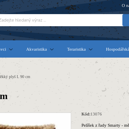
O n
vci
Akvaristika
Teraristika
Hospodářská
ěkký plyš L 90 cm
cm
Kód:
13076
Pelíšek z řady Smarty - m