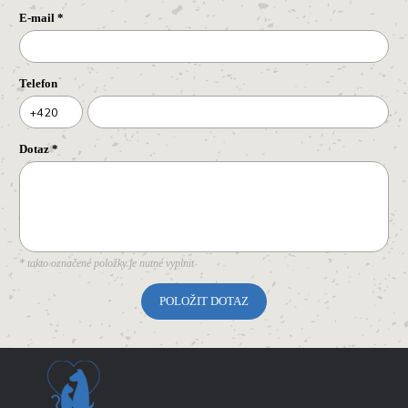
E-mail
*
Telefon
+420
Dotaz
*
* takto označené položky je nutné vyplnit