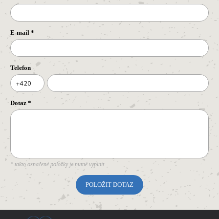
E-mail
*
Telefon
+420
Dotaz
*
* takto označené položky je nutné vyplnit