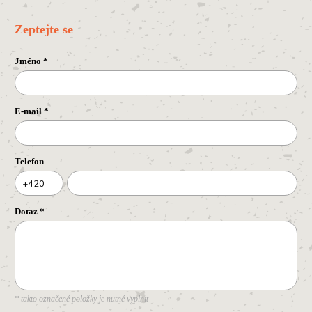
Zeptejte se
Jméno
*
E-mail
*
Telefon
+420
Dotaz
*
* takto označené položky je nutné vyplnit