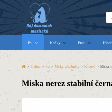
Psi
Kočky
Ptáci
Hloda
>
E-shop
>
Psi
>
Misky, zásobníky
>
Kovové
>
Miska ne
Miska nerez stabilní čern