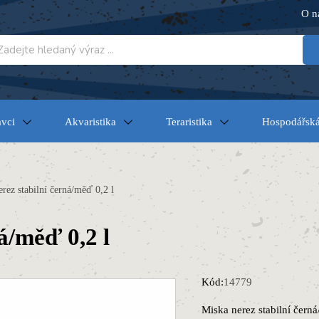
O n
vci
Akvaristika
Teraristika
Hospodářská
rez stabilní černá/měď 0,2 l
á/měď 0,2 l
Kód:
14779
Miska nerez stabilní černá