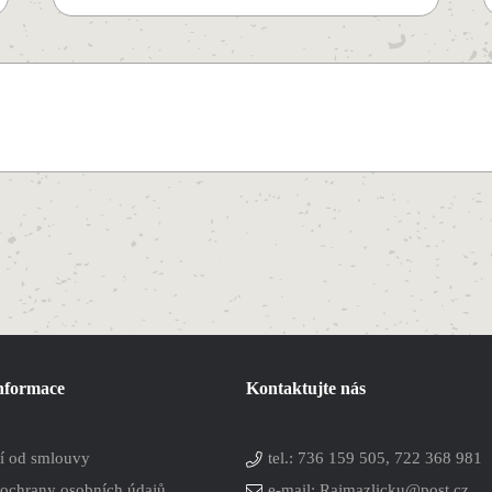
informace
Kontaktujte nás
í od smlouvy
tel.:
736 159 505, 722 368 981
ochrany osobních údajů
e-mail: Rajmazlicku@post.cz