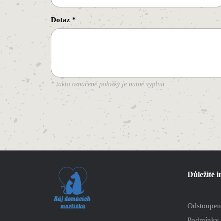
Dotaz
*
* takto označené položky je nutné vyplnit
Důležité 
Odstoupen
Podmínky 